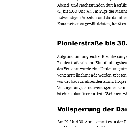
Abend- und Nachtstunden durchgeführt,
(5.) bis 5.00 Uhr (6.).
Im Zuge der Maßna
notwendigen Arbeiten und die damit ver
Kanalnetzes zu gewährleisten, heißt es 
Pionierstraße bis 30
Aufgrund umfangreicher Erschließungsa
Pionierstraße ab dem Einmündungsbereic
des Verkehrs wurde eine Umleitungsstrec
Verkehrsteilnehmende werden gebeten,
von der bauausführenden Firma Holger P
Verlängerung der notwendigen verkeh
ist eine zukunftsorientierte Weiterentw
Vollsperrung der Dan
Am 29. Und 30. April kommt es in der 