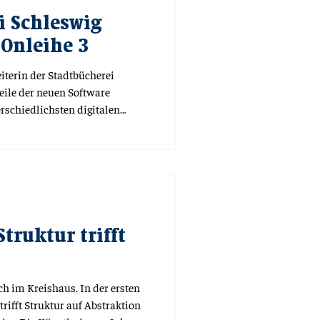
i Schleswig
 Onleihe 3
eiterin der Stadtbücherei
teile der neuen Software
erschiedlichsten digitalen
en können. Analog können
n. Die Mitgliedschaft in der
 kostengünstiger als so
.
Struktur trifft
ch im Kreishaus. In der ersten
trifft Struktur auf Abstraktion