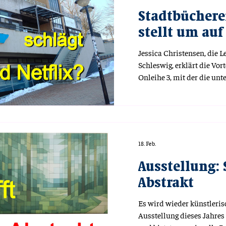
Stadtbüchere
stellt um auf
Jessica Christensen, die L
Schleswig, erklärt die Vor
Onleihe 3, mit der die unt
Medien ausgeliehen werd
sogar Filme genutzt werde
Stadtbücherei ist deutlich
mancher Streamingdienst
18. Feb.
Ausstellung: 
Abstrakt
Es wird wieder künstleris
Ausstellung dieses Jahres 