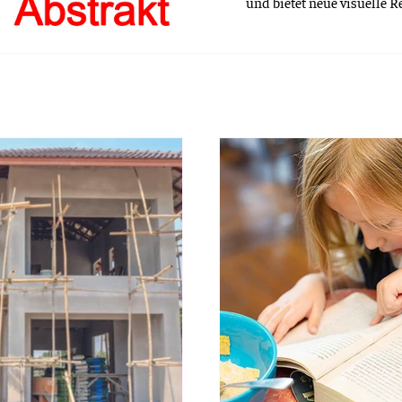
und bietet neue visuelle R
Körtner-Hacker und Susan
Werken einen spannenden 
Gedanke und moderner Tec
Ausstellung von Landrat 