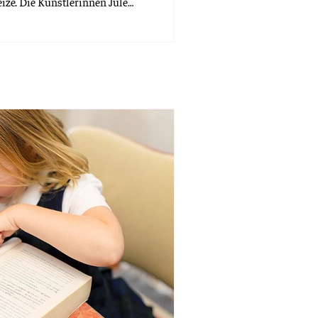
eize. Die Künstlerinnen Jule
ne Krüger bieten mit ihren
Dialog zwischen Material,
hnologie. Eröffnet wurde die
Dr. Wolfgang Buschmann.