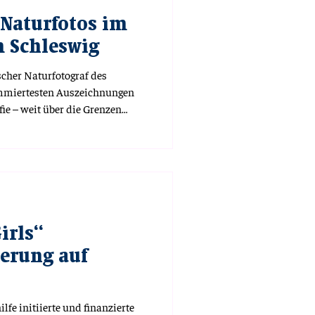
 Naturfotos im
 Schleswig
cher Naturfotograf des
ommiertesten Auszeichnungen
ie – weit über die Grenzen
der Gesellschaft für
Leben gerufen, hat er sich
ereits zum dreizehnten Mal in
eum Schleswig die prämierten
mit den Siegerbildern ist bis
llungshalle des S-Foto
irls“
ierung auf
lfe initiierte und finanzierte