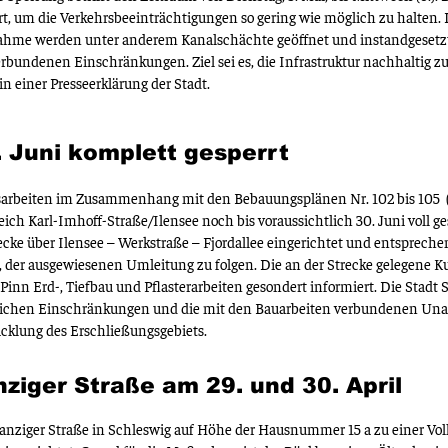
 um die Verkehrsbeeinträchtigungen so gering wie möglich zu halten. D
hme werden unter anderem Kanalschächte geöffnet und instandgesetz
bundenen Einschränkungen. Ziel sei es, die Infrastruktur nachhaltig zu
in einer Presseerklärung der Stadt.
. Juni komplett gesperrt
rbeiten im Zusammenhang mit den Bebauungsplänen Nr. 102 bis 105 (Ar
h Karl-Imhoff-Straße/Ilensee noch bis voraussichtlich 30. Juni voll g
ke über Ilensee – Werkstraße – Fjordallee eingerichtet und entsprechen
 der ausgewiesenen Umleitung zu folgen.
Die an der Strecke gelegene K
inn Erd-, Tiefbau und Pflasterarbeiten gesondert informiert.
Die Stadt 
rlichen Einschränkungen und die mit den Bauarbeiten verbundenen Un
icklung des Erschließungsgebiets.
ziger Straße am 29. und 30. April
Danziger Straße in Schleswig auf Höhe der Hausnummer 15 a zu einer Vol