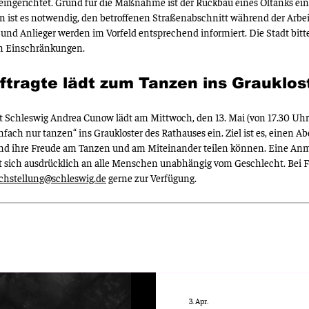
 eingerichtet.
Grund für die Maßnahme ist der Rückbau eines Öltanks eins
 ist es notwendig, den betroffenen Straßenabschnitt während der Arbeit
 und Anlieger werden im Vorfeld entsprechend informiert.
Die Stadt bitt
 Einschränkungen.
ftragte lädt zum Tanzen ins Grauklos
dt Schleswig Andrea Cunow lädt am Mittwoch, den 13. Mai (von 17.30 Uhr 
fach nur tanzen“ ins Graukloster des Rathauses ein.
Ziel ist es, einen
 ihre Freude am Tanzen und am Miteinander teilen können.
Eine Anme
chtet sich ausdrücklich an alle Menschen unabhängig vom Geschlecht.
Bei 
ichstellung@schleswig.de
gerne zur Verfügung.
3. Apr.