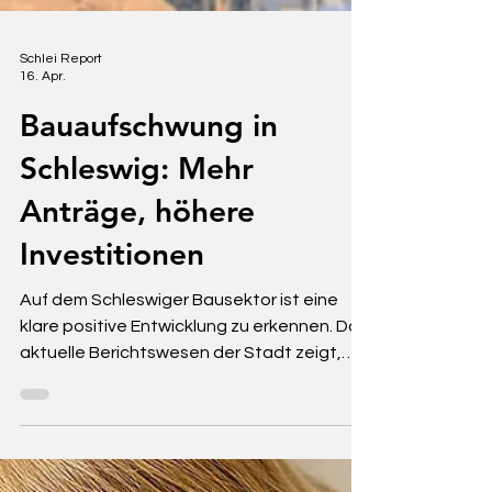
Schlei Report
16. Apr.
Bauaufschwung in
Schleswig: Mehr
Anträge, höhere
Investitionen
Auf dem Schleswiger Bausektor ist eine
klare positive Entwicklung zu erkennen. Das
aktuelle Berichtswesen der Stadt zeigt,
dass sowohl die Zahl der Bauanträge als
auch das Investitionsvolumen deutlich
gestiegen sind. Damit bestätigt sich: Nach
zurückhaltenderen Jahren nimmt die