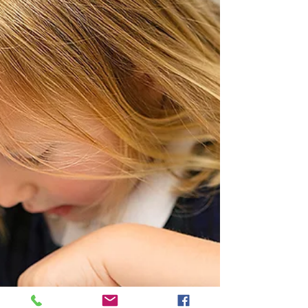
Bautätigkeit wieder spürbar Fahrt auf.
Neue Baugebiete – etwa „An den
Wichelkoppeln“ oder der „Berender
Redder“ – haben in Schleswig für eine
erhöhte Anzahl an Bauanträgen gesorgt Im
Jahr 2025 wurden i