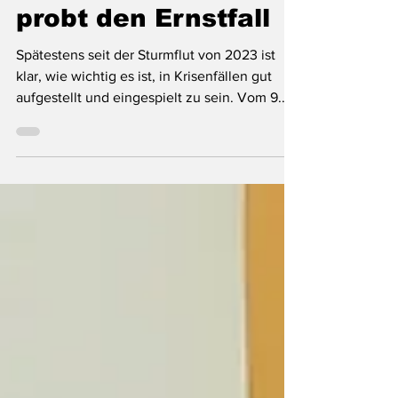
Krisenübung - Kreis
probt den Ernstfall
Spätestens seit der Sturmflut von 2023 ist
klar, wie wichtig es ist, in Krisenfällen gut
aufgestellt und eingespielt zu sein. Vom 9.
bis 11. März fand daher ein Planungsseminar
mit einer praktischen Krisenübung im
Kreishaus in Schleswig statt. In den
kreiseigenen Strukturen bearbeiteten
Mitglieder des Verwaltungsstabs und des
operativ-taktischen Stabs einen fiktiven
Katastrophenfall, der sich im Kreisgebiet
abspielte. Das Team der Übungsleiterinnen
und -leiter der Landesfeuer