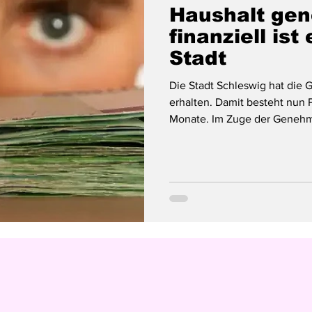
Haushalt gen
finanziell ist
Stadt
Die Stadt Schleswig hat die 
erhalten. Damit besteht nun
Monate. Im Zuge der Genehm
Kreditrahmen sowie die Verp
Kommunalaufsicht gekürzt. D
wurde um rund 6,9 Mio. Euro 
die Verpflichtungsermächtigu
Prozent) auf 14,5 Mio. Euro 