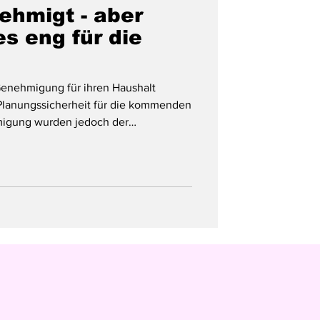
ehmigt - aber
 es eng für die
Genehmigung für ihren Haushalt
 Planungssicherheit für die kommenden
igung wurden jedoch der
flichtungsermächtigungen durch die
er bisher geplante Kreditrahmen
(24 Prozent) auf 22,0 Mio. Euro und
ngen um rund 8,8 Mio. Euro (37,7
reduziert. Schleswig muss besond